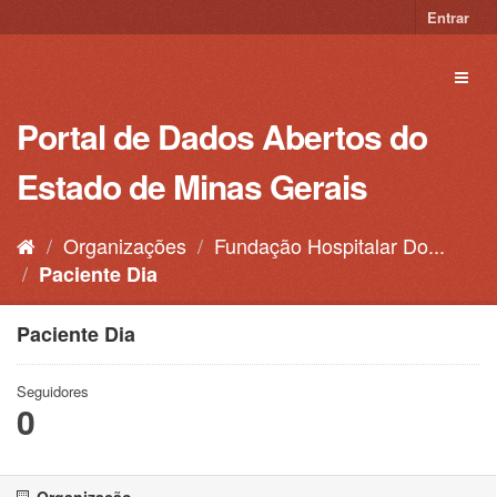
Pular
Entrar
para
o
Toggl
conteúdo
naviga
Portal de Dados Abertos do
Estado de Minas Gerais
Organizações
Fundação Hospitalar Do...
Paciente Dia
Paciente Dia
Seguidores
0