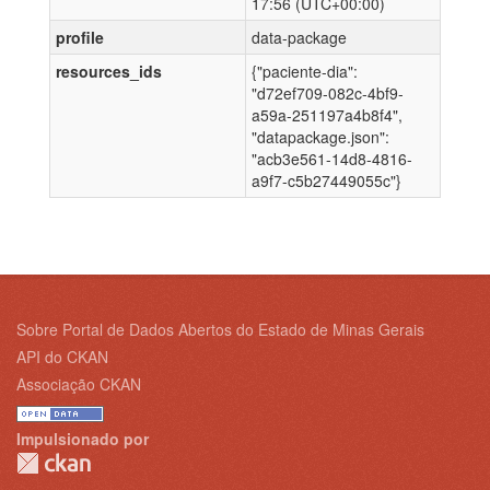
17:56 (UTC+00:00)
profile
data-package
resources_ids
{"paciente-dia":
"d72ef709-082c-4bf9-
a59a-251197a4b8f4",
"datapackage.json":
"acb3e561-14d8-4816-
a9f7-c5b27449055c"}
Sobre Portal de Dados Abertos do Estado de Minas Gerais
API do CKAN
Associação CKAN
Impulsionado por