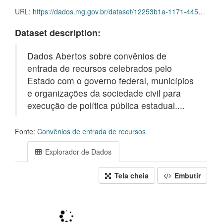
URL:
https://dados.mg.gov.br/dataset/12253b1a-1171-4453-90f8-f84517cf147b/resource/1879e486-545c-400e-98c2-45b41326dfae/download/ft_convenio_entrada_dotacao.csv.gz
Dataset description:
Dados Abertos sobre convênios de
entrada de recursos celebrados pelo
Estado com o governo federal, municípios
e organizações da sociedade civil para
execução de política pública estadual....
Fonte:
Convênios de entrada de recursos
Explorador de Dados
Tela cheia
Embutir