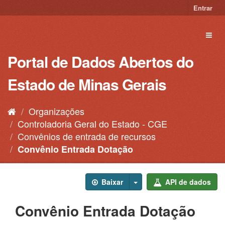
Pular
Entrar
para
o
Toggl
conteúdo
naviga
Portal de Dados Abertos do
Estado de Minas Gerais
Organizações
Controladoria Geral do Estado - CGE
Convênios de entrada de recursos
Convênio Entrada Dotação
Baixar
API de dados
Convênio Entrada Dotação