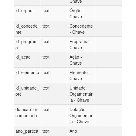
Chave
id_orgao
text
Órgão -
Chave
id_concede
text
Concedente
nte
- Chave
id_program
text
Programa -
a
Chave
id_acao
text
Ação -
Chave
id_elemento
text
Elemento -
Chave
id_unidade_
text
Unidade
orc
Orçamentár
ia - Chave
dotacao_or
text
Dotação
camentaria
Orçamentár
ia - Chave
ano_partica
text
Ano