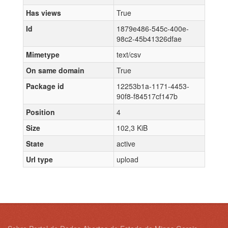
Has views
True
Id
1879e486-545c-400e-
98c2-45b41326dfae
Mimetype
text/csv
On same domain
True
Package id
12253b1a-1171-4453-
90f8-f84517cf147b
Position
4
Size
102,3 KiB
State
active
Url type
upload