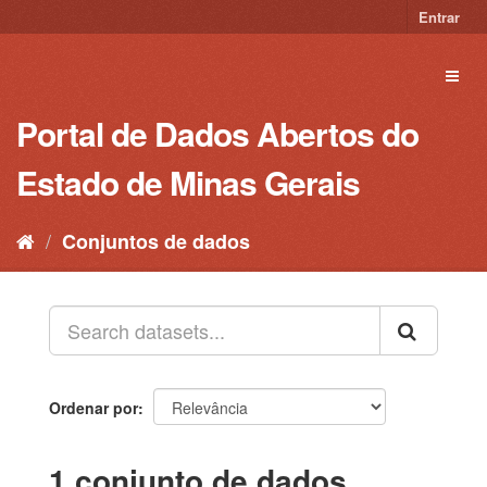
Pular
Entrar
para
o
Toggl
conteúdo
naviga
Portal de Dados Abertos do
Estado de Minas Gerais
Conjuntos de dados
Ordenar por
1 conjunto de dados