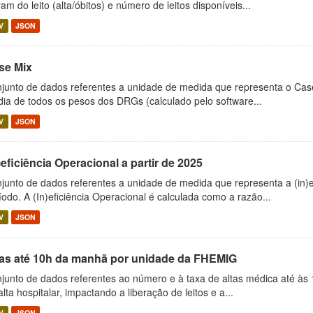
ram do leito (alta/óbitos) e número de leitos disponíveis...
V
JSON
se Mix
junto de dados referentes a unidade de medida que representa o Cas
ia de todos os pesos dos DRGs (calculado pelo software...
V
JSON
)eficiência Operacional a partir de 2025
junto de dados referentes a unidade de medida que representa a (in)e
íodo. A (In)eficiência Operacional é calculada como a razão...
V
JSON
tas até 10h da manhã por unidade da FHEMIG
junto de dados referentes ao número e à taxa de altas médica até às 
alta hospitalar, impactando a liberação de leitos e a...
V
JSON