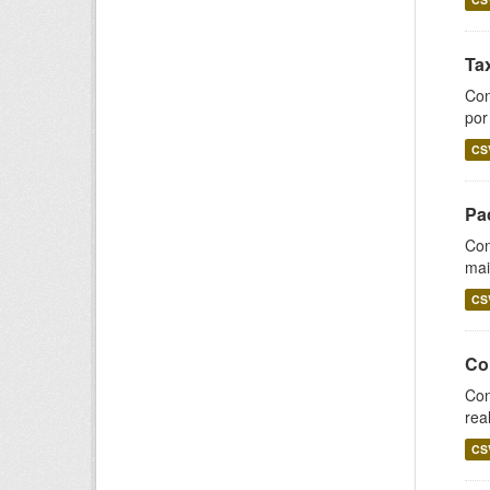
Ta
Con
por
CS
Pa
Con
mai
CS
Co
Con
rea
CS