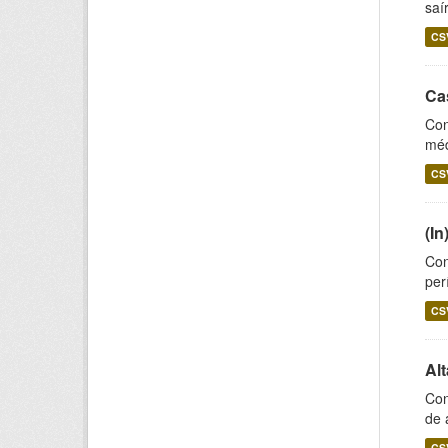
saí
CS
Ca
Con
méd
CS
(In
Con
per
CS
Al
Con
de 
CS