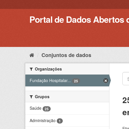
Pular
para
o
Portal de Dados Abertos 
conteúdo
Conjuntos de dados
Organizações
Fundação Hospitalar...
25
Grupos
2
Saúde
e
25
Administração
1
Eti