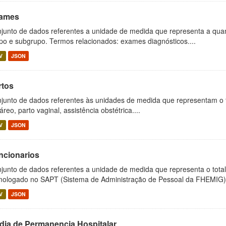
ames
junto de dados referentes a unidade de medida que representa a qua
po e subgrupo. Termos relacionados: exames diagnósticos....
V
JSON
rtos
junto de dados referentes às unidades de medida que representam o to
áreo, parto vaginal, assistência obstétrica....
V
JSON
ncionarios
junto de dados referentes a unidade de medida que representa o total 
ologado no SAPT (Sistema de Administração de Pessoal da FHEMIG).
V
JSON
dia de Permanencia Hospitalar