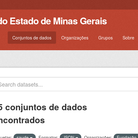
do Estado de Minas Gerais
Conjuntos de dados
Organizações
Grupos
Sobre
5 conjuntos de dados
ncontrados
quetas:
saude
Formatos:
JSON
Organizações:
Fundação 