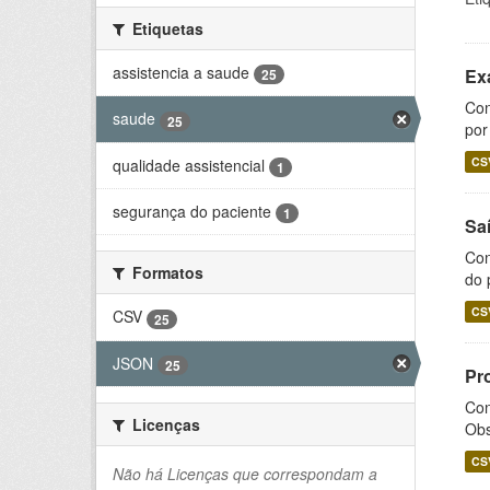
Etiquetas
assistencia a saude
Ex
25
Con
saude
25
por
CS
qualidade assistencial
1
segurança do paciente
1
Sa
Con
Formatos
do 
CS
CSV
25
JSON
25
Pr
Con
Licenças
Obs
CS
Não há Licenças que correspondam a