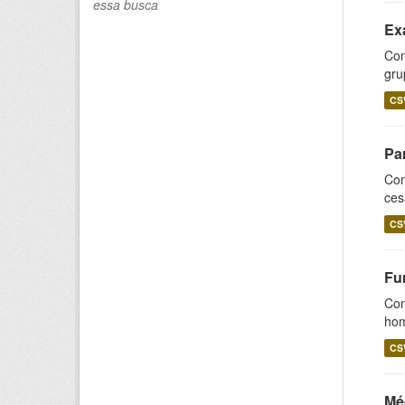
essa busca
Ex
Con
gru
CS
Pa
Con
ces
CS
Fu
Con
hom
CS
Mé