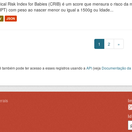
nical Risk Index for Babies (CRIB) é um score que mensura o risco da
PT) com peso ao nascer menor ou igual a 1500g ou Idade...
V
JSON
1
2
»
ê também pode ter acesso a esses registros usando a
API
(veja
Documentação da 
rais
I
I