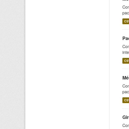
Con
pac
CS
Pa
Con
int
CS
Mé
Con
pac
CS
Gi
Con