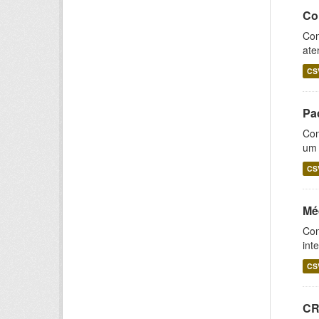
Co
Con
ate
CS
Pa
Con
um 
CS
Mé
Con
int
CS
CRI