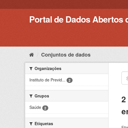
Pular
para
o
Portal de Dados Abertos 
conteúdo
Conjuntos de dados
Organizações
Instituto de Previd...
2
Grupos
2
Saúde
e
2
Etiquetas
Eti