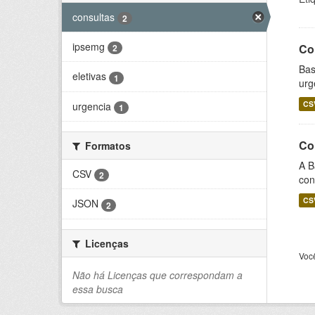
consultas
2
ipsemg
Co
2
Bas
eletivas
1
urg
CS
urgencia
1
Co
Formatos
A B
CSV
2
con
CS
JSON
2
Licenças
Voc
Não há Licenças que correspondam a
essa busca