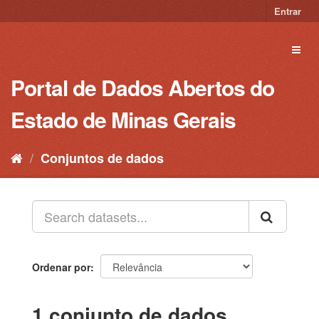
Pular
Entrar
para
o
Toggl
conteúdo
naviga
Portal de Dados Abertos do
Estado de Minas Gerais
Conjuntos de dados
Ordenar por
1 conjunto de dados