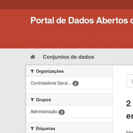
Pular
para
o
Portal de Dados Abertos 
conteúdo
Conjuntos de dados
Organizações
Controladoria Geral...
2
Grupos
2
Administração
e
2
Etiquetas
Eti