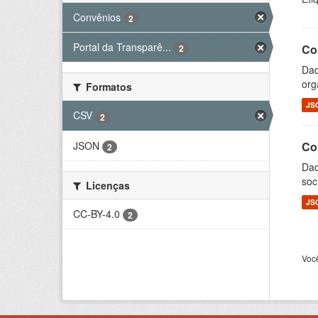
Convênios
2
Portal da Transparê...
Co
2
Dad
org
Formatos
JS
CSV
2
JSON
Co
2
Dad
soc
Licenças
JS
CC-BY-4.0
2
Voc