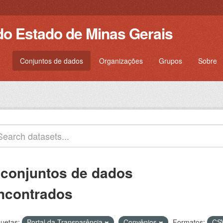
do Estado de Minas Gerais
Conjuntos de dados
Organizações
Grupos
Sobre
 conjuntos de dados
ncontrados
quetas:
Portal da Transparência
Convênios
Formatos:
CS