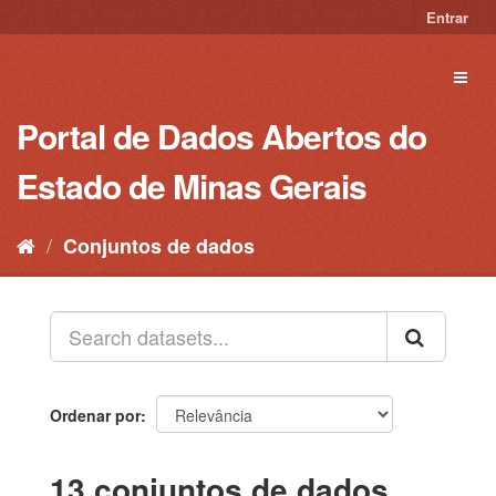
Pular
Entrar
para
o
Toggl
conteúdo
naviga
Portal de Dados Abertos do
Estado de Minas Gerais
Conjuntos de dados
Ordenar por
13 conjuntos de dados